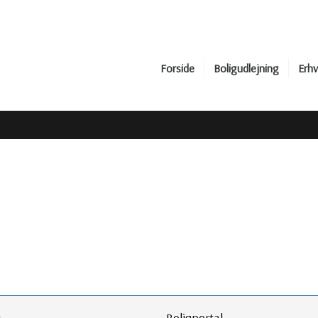
Forside
Boligudlejning
Erhv
​
Boligportal​​