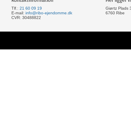
Tlf.:
21 60 09 19
Giørtz Plads 
E-mail:
info@ribo-ejendomme.dk
6760 Ribe​
CVR: 30488822​