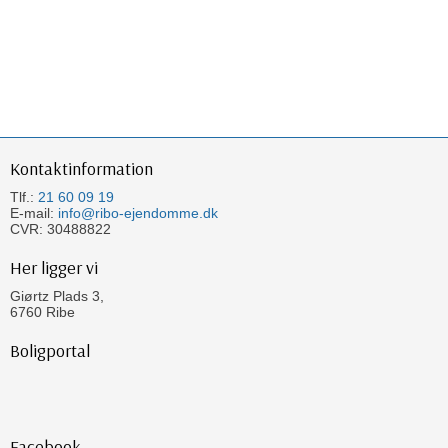
Kontakt​information​
Tlf.:
21 60 09 19
E-mail:
info@ribo-ejendomme.dk
CVR: 30488822​
Her ligger vi​
Giørtz Plads 3,
6760 Ribe​
Boligportal​​
Facebook​​